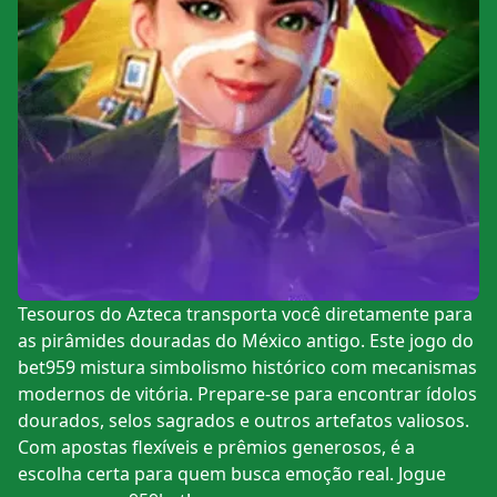
Tesouros do Azteca transporta você diretamente para
as pirâmides douradas do México antigo. Este jogo do
bet959 mistura simbolismo histórico com mecanismas
modernos de vitória. Prepare-se para encontrar ídolos
dourados, selos sagrados e outros artefatos valiosos.
Com apostas flexíveis e prêmios generosos, é a
escolha certa para quem busca emoção real. Jogue