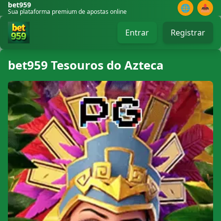
bet959
🌐
📥
Sua plataforma premium de apostas online
Entrar
Registrar
bet959 Tesouros do Azteca