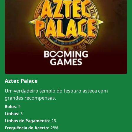
Aztec Palace
Um verdadeiro templo do tesouro asteca com
grandes recompensas.
Rolos:
5
Linhas:
3
Linhas de Pagamento:
25
Frequência de Acerto:
28%