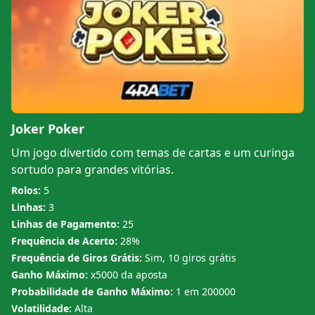
Joker Poker
Um jogo divertido com temas de cartas e um curinga
sortudo para grandes vitórias.
Rolos:
5
Linhas:
3
Linhas de Pagamento:
25
Frequência de Acerto:
28%
Frequência de Giros Grátis:
Sim, 10 giros grátis
Ganho Máximo:
x5000 da aposta
Probabilidade de Ganho Máximo:
1 em 200000
Volatilidade:
Alta